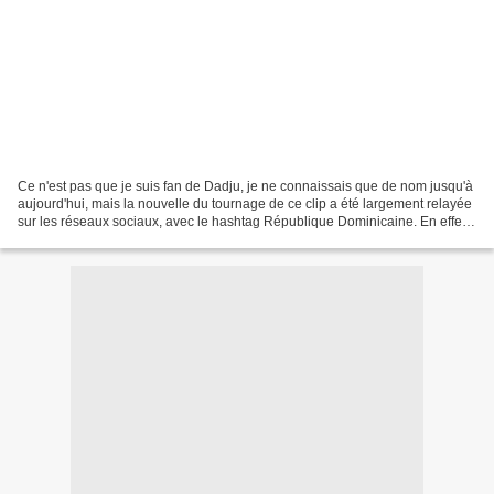
Ce n'est pas que je suis fan de Dadju, je ne connaissais que de nom jusqu'à
aujourd'hui, mais la nouvelle du tournage de ce clip a été largement relayée
sur les réseaux sociaux, avec le hashtag République Dominicaine. En effet,
le clip a été tourné dans...