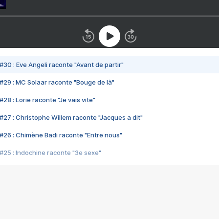
#30 : Eve Angeli raconte "Avant de partir"
#29 : MC Solaar raconte "Bouge de là"
28 : Lorie raconte "Je vais vite"
#27 : Christophe Willem raconte "Jacques a dit"
#26 : Chimène Badi raconte "Entre nous"
#25 : Indochine raconte "3e sexe"
#24 : Zaho raconte "C'est chelou"
#23 : Patrick Bruel raconte "Au café des délices"
#22 : Kyo raconte "Le chemin"