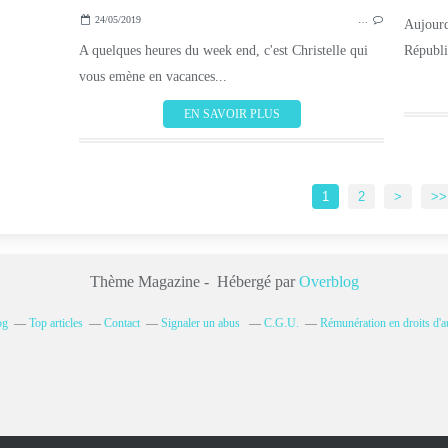
24/05/2019
…
Aujourd
A quelques heures du week end, c'est Christelle qui
Républi
vous emène en vacances...
EN SAVOIR PLUS
1
2
>
>>
Thème Magazine - Hébergé par
Overblog
og
Top articles
Contact
Signaler un abus
C.G.U.
Rémunération en droits d'a