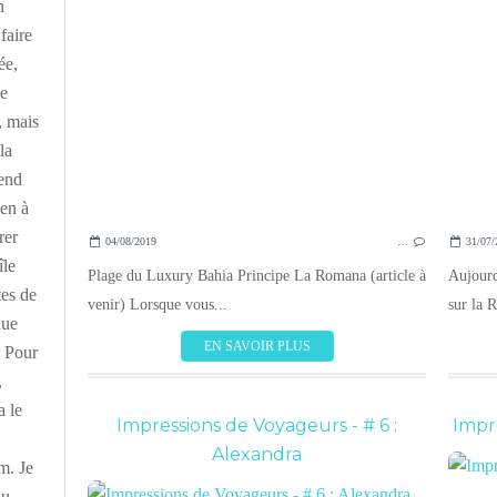
n
faire
ée,
ne
, mais
la
-end
ien à
rer
04/08/2019
…
31/07/
île
Plage du Luxury Bahia Principe La Romana (article à
Aujourd
tes de
venir) Lorsque vous...
sur la 
nue
EN SAVOIR PLUS
 Pour
,
a le
Impressions de Voyageurs - # 6 :
Impre
Alexandra
m. Je
au