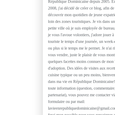
République Dominicaine depuis 2005. E
2008, j'ai décidé de créer ce blog, afin de 
découvrir mon quotidien de jeune expatri
loin des zones touristiques. Je vis dans u
petite ville où je suis employée de bureau
je vous l'avoue volontiers, j'adore jouer à 
touriste le temps d'une journée, un week
ou plus si le temps me le permet. Je n'ai r
vous vendre, juste le plaisir de vous mont
quelques facettes moins connues de mon 
d'adoption. Des idées de visites aux recet
cuisine typique ou un peu moins, bienve
dans ma vie en République Dominicaine!
toute information (question, commentaire
partenariat), vous pouvez me contacter vi
formulaire ou par mail:
lavieenrepubliquedominicaine@gmail.co
ferai mon possible pour vous renseigner 