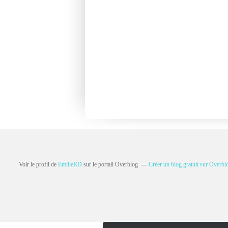
Voir le profil de
EmilieRD
sur le portail Overblog
Créer un blog gratuit sur Overbl