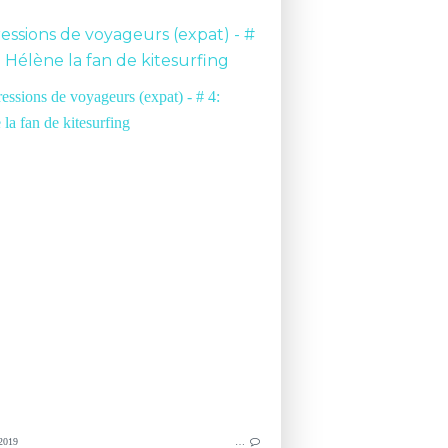
essions de voyageurs (expat) - #
: Hélène la fan de kitesurfing
IMPRESSIONS D
TOURISME
RÉPUBLIQUE 
IMPRESSIONS DE VOYAGEURS
RÉPUBLIQUE DOMINICAINE
VOYAGE
CARAÏBES
VACANCES
AVIS DE VOYAGEURS
2019
…