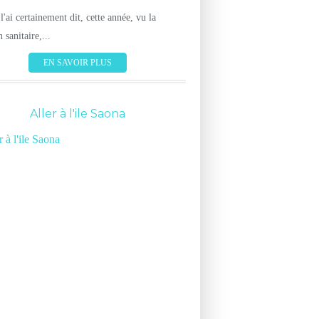
l'ai certainement dit, cette année, vu la
n sanitaire,...
EN SAVOIR PLUS
Aller à l'ile Saona
TOURISME
IMPRESSIONS DE VOYAGEURS
BONNE
SAMANA
LAS GALERAS
DÉCOUVRIR LA RÉPUBLIQUE DOMINICAINE
IMPRESSIONS D
VOYAGE EN RÉPUBLIQUE DOMINICAINE
BALEINE À BOSSES
V