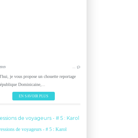
ALL INCLUSIVE
RESORT
REPUBLIQUE 
VACANCES
REP
VOYAGE
2019
…
'hui, je vous propose un chouette reportage
République Dominicaine,...
EN SAVOIR PLUS
ssions de voyageurs - # 5 : Karol
IMPRESSIONS D