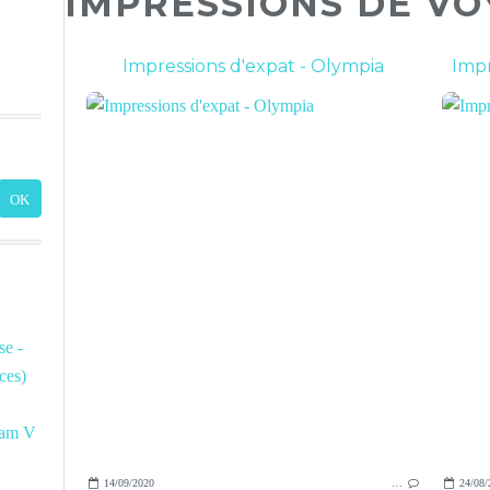
IMPRESSIONS DE V
Impressions d'expat - Olympia
Impr
e -
ces)
am V
14/09/2020
…
24/08/