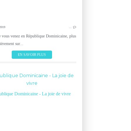
2019
…
 vous venez en République Dominicaine, plus
ièrement sur...
EN SAVOIR PLUS
blique Dominicaine - La joie de
vivre
BONNES ADRESSES
GÉNÉRAL
BEAUTÉ À LA 
IMPRESSIONS DE VOYAGEURS
TOURISME
VIE PRATIQUE
IMPRESSIONS D