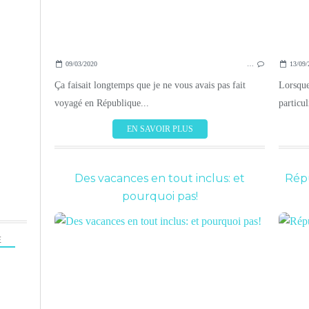
09/03/2020
…
13/09/
Ça faisait longtemps que je ne vous avais pas fait
Lorsque
voyagé en République...
particul
EN SAVOIR PLUS
Des vacances en tout inclus: et
Répu
pourquoi pas!
E