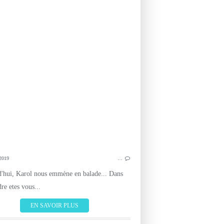
IMPRESSIONS DE VOYAGEURS
REPUBLIQUE 
2019
…
'hui, Karol nous emmène en balade... Dans
re etes vous...
EN SAVOIR PLUS