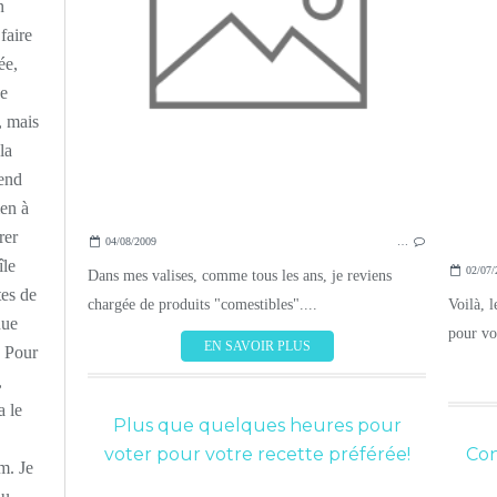
n
faire
ée,
ne
, mais
la
-end
ien à
rer
04/08/2009
…
île
02/07/
Dans mes valises, comme tous les ans, je reviens
tes de
chargée de produits "comestibles"....
Voilà, 
nue
pour vos
EN SAVOIR PLUS
 Pour
,
a le
Plus que quelques heures pour
voter pour votre recette préférée!
Con
m. Je
au