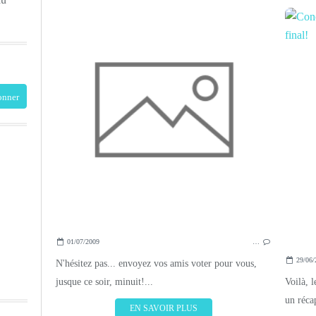
01/07/2009
…
29/06/
N'hésitez pas... envoyez vos amis voter pour vous,
jusque ce soir, minuit!...
Voilà, 
un récap
EN SAVOIR PLUS