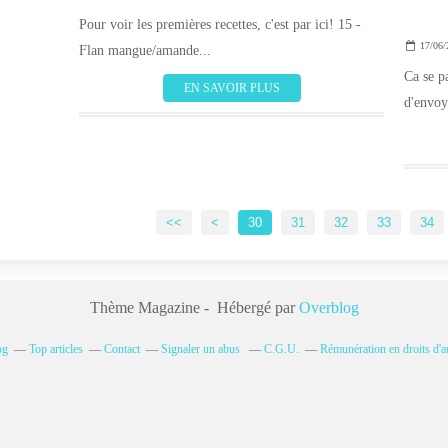
Pour voir les premières recettes, c'est par ici! 15 -
17/06/
Flan mangue/amande...
Ca se pa
EN SAVOIR PLUS
d'envoye
10
20
<<
<
30
31
32
33
34
Thème Magazine - Hébergé par
Overblog
og
Top articles
Contact
Signaler un abus
C.G.U.
Rémunération en droits d'a