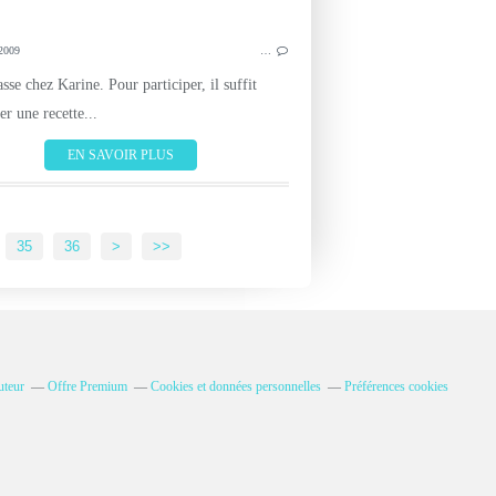
2009
…
sse chez Karine. Pour participer, il suffit
r une recette...
EN SAVOIR PLUS
35
36
>
>>
uteur
Offre Premium
Cookies et données personnelles
Préférences cookies