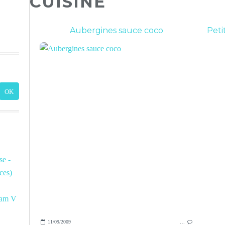
CUISINE
Aubergines sauce coco
Peti
e -
ces)
am V
11/09/2009
…