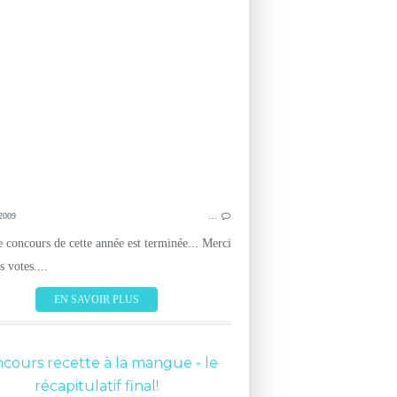
2009
…
le concours de cette année est terminée... Merci
 votes....
EN SAVOIR PLUS
cours recette à la mangue - le
récapitulatif final!