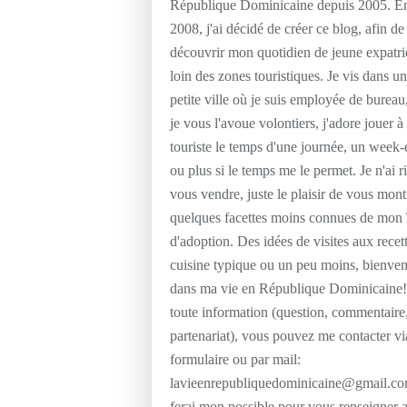
République Dominicaine depuis 2005. E
2008, j'ai décidé de créer ce blog, afin de 
découvrir mon quotidien de jeune expatri
loin des zones touristiques. Je vis dans u
petite ville où je suis employée de bureau
je vous l'avoue volontiers, j'adore jouer à 
touriste le temps d'une journée, un week
ou plus si le temps me le permet. Je n'ai r
vous vendre, juste le plaisir de vous mont
quelques facettes moins connues de mon 
d'adoption. Des idées de visites aux recet
cuisine typique ou un peu moins, bienve
dans ma vie en République Dominicaine!
toute information (question, commentaire
partenariat), vous pouvez me contacter vi
formulaire ou par mail:
lavieenrepubliquedominicaine@gmail.co
ferai mon possible pour vous renseigner 