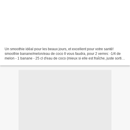
Un smoothie idéal pour les beaux jours, et excellent pour votre santé!
smoothie banane/melon/eau de coco Il vous faudra, pour 2 verres: -1/4 de
melon - 1 banane - 25 cl d'eau de coco (mieux si elle est fraîche, juste sortie
du frigo) - sucre (selon vos...