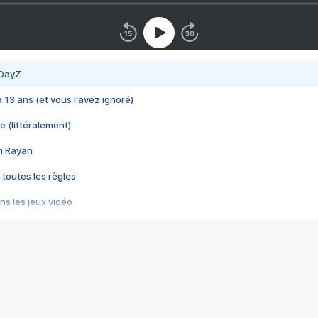
 DayZ
 a 13 ans (et vous l'avez ignoré)
e (littéralement)
im Rayan
 toutes les règles
s les jeux vidéo
us choquant de Rockstar ? - Le scandale BULLY
e plus moche de Steam
du RÊVE tourne au CAUCHEMAR
pendant 8 heures