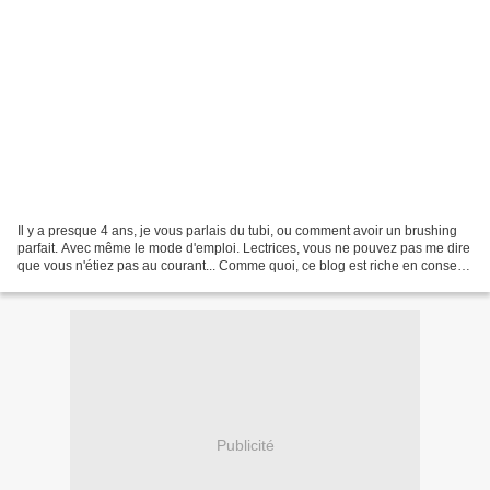
Il y a presque 4 ans, je vous parlais du tubi, ou comment avoir un brushing
parfait. Avec même le mode d'emploi. Lectrices, vous ne pouvez pas me dire
que vous n'étiez pas au courant... Comme quoi, ce blog est riche en conseils
de mode! Bon, je l'avoue,...
Publicité