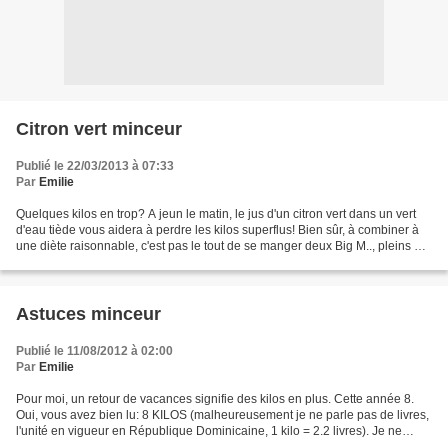
Citron vert minceur
Publié le 22/03/2013 à 07:33
Par
Emilie
Quelques kilos en trop? A jeun le matin, le jus d'un citron vert dans un vert
d'eau tiède vous aidera à perdre les kilos superflus! Bien sûr, à combiner à
une diète raisonnable, c'est pas le tout de se manger deux Big M.., pleins de
mayo et boire ce jus...
Astuces minceur
Publié le 11/08/2012 à 02:00
Par
Emilie
Pour moi, un retour de vacances signifie des kilos en plus. Cette année 8.
Oui, vous avez bien lu: 8 KILOS (malheureusement je ne parle pas de livres,
l'unité en vigueur en République Dominicaine, 1 kilo = 2.2 livres). Je ne
rentre plus dans mes pantalons,...