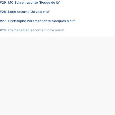
#29 : MC Solaar raconte "Bouge de là"
28 : Lorie raconte "Je vais vite"
#27 : Christophe Willem raconte "Jacques a dit"
#26 : Chimène Badi raconte "Entre nous"
#25 : Indochine raconte "3e sexe"
#24 : Zaho raconte "C'est chelou"
#23 : Patrick Bruel raconte "Au café des délices"
#22 : Kyo raconte "Le chemin"
#21 : Nolwenn Leroy raconte "Cassé"
#20 : Patrick Hernandez raconte "Born to be alive"
#19 : Lorie raconte "Près de moi"
#18 : Michael Jones raconte "A nos actes manqués" (avec Jean-Jacque
#17 : Khaled raconte "Aïcha"