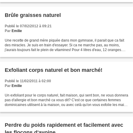
Brûle graisses naturel
Publié le 07/02/2012 à 09:21
Par
Emilie
Une recette de grand mère piquée dans mon gymnase, il parait que ca fait
des miracles. Je suis en train d'essayer. Si ca ne marche pas, au moins,
j'aurais toujours fait le plein de vitamines! Pour 4 litres d'eau, 12 oranges.
Exprimer le jus des 12 oranges...
Exfoliant corps naturel et bon marché!
Publié le 11/02/2011 à 02:00
Par
Emilie
Un exfoliant pour le corps naturel, fait maison, qui sent bon, ne vous donnera
pas d'allergie et bon marché ca vous dit? C'est ce que certaines femmes
dominicaines utilisent à la maison, ou avec celà qu'on vous exfolie les mains
ou pieds lors d'une manucure...
Perdre du poids rapidement et facilement avec
les flocons d'avoine