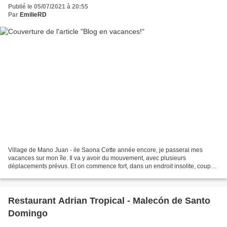
Publié le 05/07/2021 à 20:55
Par
EmilieRD
Village de Mano Juan - ile Saona Cette année encore, je passerai mes
vacances sur mon île. Il va y avoir du mouvement, avec plusieurs
déplacements prévus. Et on commence fort, dans un endroit insolite, coupé
du monde (bon on.a quand même internet), mais...
Restaurant Adrian Tropical - Malecón de Santo
Domingo