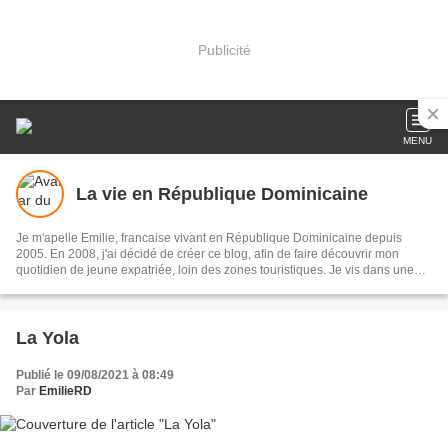
Publicité
MENU
La vie en République Dominicaine
Je m'apelle Emilie, francaise vivant en République Dominicaine depuis
2005. En 2008, j'ai décidé de créer ce blog, afin de faire découvrir mon
quotidien de jeune expatriée, loin des zones touristiques. Je vis dans une
petite ville où je suis employée de bureau, mais je vous l'avoue volontiers,
j'adore jouer à la touriste le temps d'une journée, un week-end ou plus si le
temps me le permet. Je n'ai rien à vous vendre, juste le plaisir de vous
montrer quelques facettes moins connues de mon île d'adoption. Des idées
La Yola
de visites aux recettes de cuisine typique ou un peu moins, bienvenue dans
ma vie en République Dominicaine! Pour toute information (question,
Publié le 09/08/2021 à 08:49
commentaire, partenariat), vous pouvez me contacter via le formulaire ou par
Par
EmilieRD
mail: lavieenrepubliquedominicaine@gmail.com. Je ferai mon possible pour
vous renseigner au plus vite!