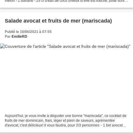
melon - 1 banane - 25 cl d'eau de coco (mieux si elle est fraîche, juste sortie
du frigo) - sucre (selon vos...
Salade avocat et fruits de mer (mariscada)
Publié le 16/06/2021 à 07:55
Par
EmilieRD
Aujourd'hui, je vous invite à déguster une bonne "mariscada", ce cocktail de
fruits de mer dominicain, frais, léger et plein de saveurs, agrémentée
d'avocat, c'est délicieux! Il vous faudra, pour 2/3 personnes: - 1 bel avocat
mûr - 150 grammes de grosses...