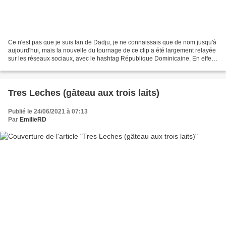
Ce n'est pas que je suis fan de Dadju, je ne connaissais que de nom jusqu'à
aujourd'hui, mais la nouvelle du tournage de ce clip a été largement relayée
sur les réseaux sociaux, avec le hashtag République Dominicaine. En effet,
le clip a été tourné dans...
Tres Leches (gâteau aux trois laits)
Publié le 24/06/2021 à 07:13
Par
EmilieRD