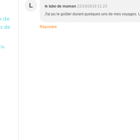
L
le labo de maman
22/10/2019 21:23
J'ai pu le goûter durant quelques uns de mes voyages. U
x de
ts de
Répondre