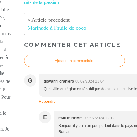
n
uits de la passion
faire
ée,
ne
Marinade à l'huile de coco
, mais
la
COMMENTER CET ARTICLE
-end
ien à
Ajouter un commentaire
rer
île
G
tes de
giovanni graniero
08/02/2024 21:04
nue
Quel ville ou région en république dominicaine cultive le
 Pour
Répondre
,
a le
E
EMILIE HEMET
09/02/2024 12:12
Bonjour, il y en a un peu partout dans le pays 
m. Je
Romana.
au