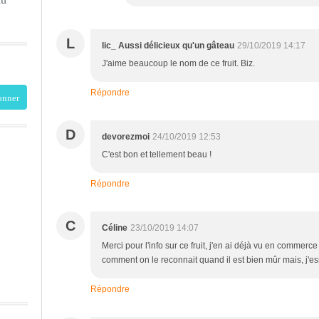
L
lic_ Aussi délicieux qu'un gâteau
29/10/2019 14:17
J'aime beaucoup le nom de ce fruit. Biz.
Répondre
D
devorezmoi
24/10/2019 12:53
C'est bon et tellement beau !
Répondre
C
Céline
23/10/2019 14:07
Merci pour l'info sur ce fruit, j'en ai déjà vu en commerc
comment on le reconnait quand il est bien mûr mais, j'ess
Répondre