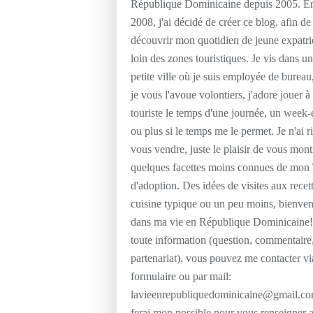
République Dominicaine depuis 2005. E
2008, j'ai décidé de créer ce blog, afin de 
découvrir mon quotidien de jeune expatri
loin des zones touristiques. Je vis dans u
petite ville où je suis employée de bureau
je vous l'avoue volontiers, j'adore jouer à 
touriste le temps d'une journée, un week
ou plus si le temps me le permet. Je n'ai r
vous vendre, juste le plaisir de vous mont
quelques facettes moins connues de mon 
d'adoption. Des idées de visites aux recet
cuisine typique ou un peu moins, bienve
dans ma vie en République Dominicaine!
toute information (question, commentaire
partenariat), vous pouvez me contacter vi
formulaire ou par mail:
lavieenrepubliquedominicaine@gmail.co
ferai mon possible pour vous renseigner 