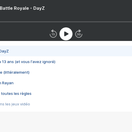
 Battle Royale - DayZ
 DayZ
 a 13 ans (et vous l'avez ignoré)
e (littéralement)
im Rayan
 toutes les règles
s les jeux vidéo
us choquant de Rockstar ? - Le scandale BULLY
e plus moche de Steam